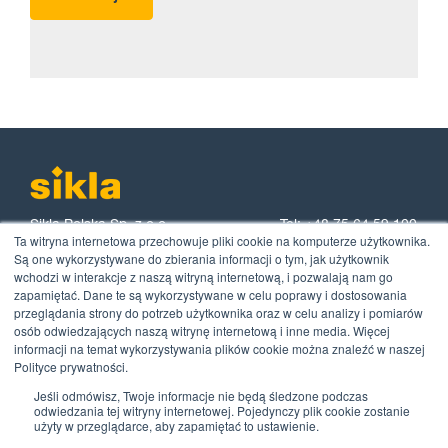
Sikla Polska Sp. z o.o.
Tel: +48 75 64 59 100
Ta witryna internetowa przechowuje pliki cookie na komputerze użytkownika.
ul. Spółdzielcza 55
Mail: biuro@sikla.pl
Są one wykorzystywane do zbierania informacji o tym, jak użytkownik
58-500 Jelenia Góra
wchodzi w interakcje z naszą witryną internetową, i pozwalają nam go
zapamiętać. Dane te są wykorzystywane w celu poprawy i dostosowania
Partner na którym możesz polegać
przeglądania strony do potrzeb użytkownika oraz w celu analizy i pomiarów
osób odwiedzających naszą witrynę internetową i inne media. Więcej
wszystko o konstrukcjach i mocowaniach
informacji na temat wykorzystywania plików cookie można znaleźć w naszej
Polityce prywatności.
blog.sikla.pl
Jeśli odmówisz, Twoje informacje nie będą śledzone podczas
odwiedzania tej witryny internetowej. Pojedynczy plik cookie zostanie
użyty w przeglądarce, aby zapamiętać to ustawienie.