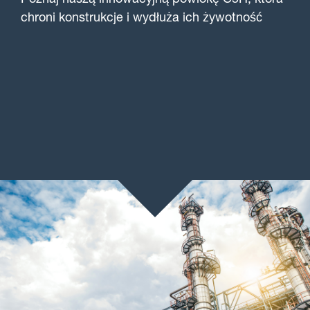
Poznaj naszą innowacyjną powłokę C5H, która
chroni konstrukcje i wydłuża ich żywotność