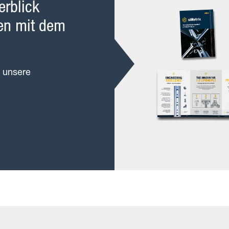
erblick
ten mit dem
e unsere