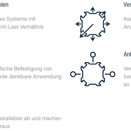
olen
Ve
es Systems mit
Ko
ht-Last-Verhältnis
An
An
fache Befestigung von
Ve
 jede denkbare Anwendung
be
so
nstallation ab und machen
araus